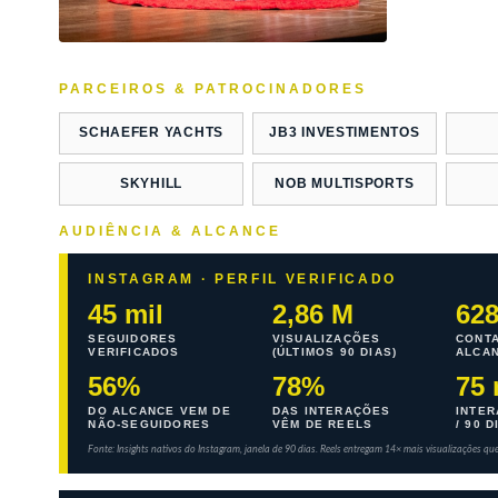
PARCEIROS & PATROCINADORES
SCHAEFER YACHTS
JB3 INVESTIMENTOS
SKYHILL
NOB MULTISPORTS
AUDIÊNCIA & ALCANCE
INSTAGRAM · PERFIL VERIFICADO
45 mil
2,86 M
628
SEGUIDORES
VISUALIZAÇÕES
CONTA
VERIFICADOS
(ÚLTIMOS 90 DIAS)
ALCAN
56%
78%
75 
DO ALCANCE VEM DE
DAS INTERAÇÕES
INTER
NÃO-SEGUIDORES
VÊM DE REELS
/ 90 D
Fonte: Insights nativos do Instagram, janela de 90 dias. Reels entregam 14× mais visualizações qu