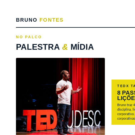
BRUNO
FONTES
NO PALCO
PALESTRA
&
MÍDIA
TEDX T
8 PA
LIÇÕE
Bruno traz 4
disciplina,
corporativo.
corporativa