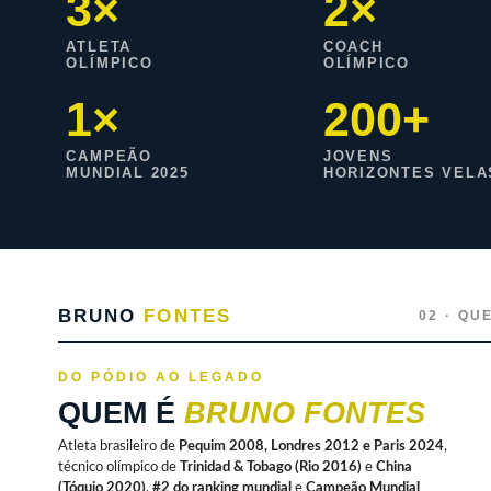
3×
2×
ATLETA
COACH
OLÍMPICO
OLÍMPICO
1×
200+
CAMPEÃO
JOVENS
MUNDIAL 2025
HORIZONTES VELA
BRUNO
FONTES
02 · QU
DO PÓDIO AO LEGADO
QUEM É
BRUNO FONTES
Atleta brasileiro de
Pequim 2008, Londres 2012 e Paris 2024
,
técnico olímpico de
Trinidad & Tobago (Rio 2016)
e
China
(Tóquio 2020)
,
#2 do ranking mundial
e
Campeão Mundial