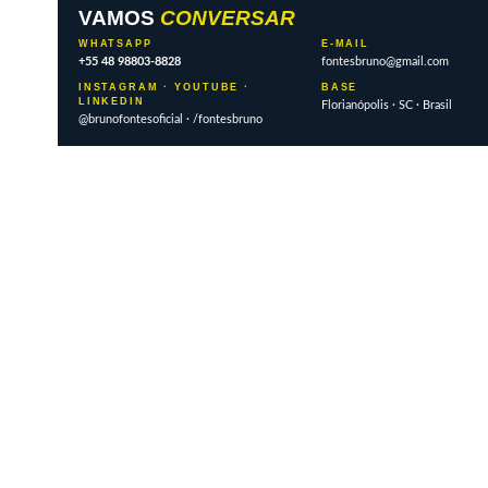
VAMOS
CONVERSAR
WHATSAPP
E-MAIL
+55 48 98803-8828
fontesbruno@gmail.com
INSTAGRAM · YOUTUBE ·
BASE
LINKEDIN
Florianópolis · SC · Brasil
@brunofontesoficial · /fontesbruno