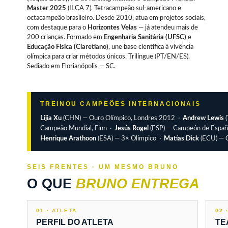
Master 2025
(ILCA 7). Tetracampeão sul-americano e
octacampeão brasileiro. Desde 2010, atua em projetos sociais,
com destaque para o
Horizontes Velas
— já atendeu mais de
200 crianças. Formado em
Engenharia Sanitária (UFSC)
e
Educação Física (Claretiano)
, une base científica à vivência
olímpica para criar métodos únicos. Trilíngue (PT/EN/ES).
Sediado em Florianópolis — SC.
TREINOU CAMPEÕES INTERNACIONAIS
Lijia Xu
(CHN) — Ouro Olímpico, Londres 2012 ·
Andrew Lewis
(
Campeão Mundial, Finn ·
Jesús Rogel
(ESP) — Campeón de Espa
Henrique Arathoon
(ESA) — 3× Olímpico ·
Matías Dick
(ECU) — 
SEIS FRENTES · UM MESMO BRUNO
O QUE
BRUNO ENTREGA
01 · ATLETA
02 
PERFIL DO ATLETA
TE