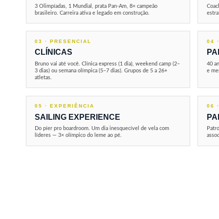
3 Olimpíadas, 1 Mundial, prata Pan-Am, 8× campeão
Coach
brasileiro. Carreira ativa e legado em construção.
estra
03 · PRESENCIAL
04 
CLÍNICAS
PA
Bruno vai até você. Clínica express (1 dia), weekend camp (2–
40 an
3 dias) ou semana olímpica (5–7 dias). Grupos de 5 a 26+
e me
atletas.
05 · EXPERIÊNCIA
06 
SAILING EXPERIENCE
PA
Do píer pro boardroom. Um dia inesquecível de vela com
Patro
líderes — 3× olímpico do leme ao pé.
assoc